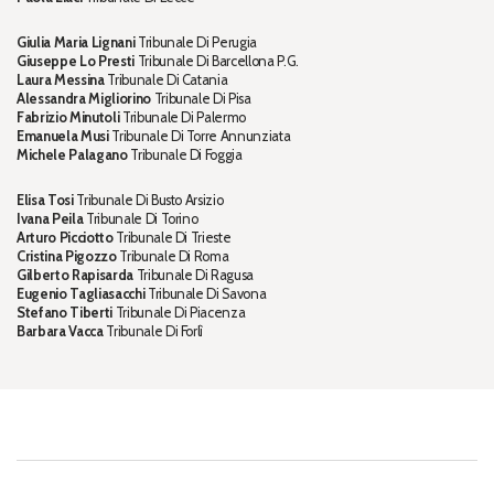
Giulia Maria Lignani
Tribunale Di Perugia
Giuseppe Lo Presti
Tribunale Di Barcellona P.G.
Laura Messina
Tribunale Di Catania
Alessandra Migliorino
Tribunale Di Pisa
Fabrizio Minutoli
Tribunale Di Palermo
Emanuela Musi
Tribunale Di Torre Annunziata
Michele Palagano
Tribunale Di Foggia
Elisa Tosi
Tribunale Di Busto Arsizio
Ivana Peila
Tribunale Di Torino
Arturo Picciotto
Tribunale Di Trieste
Cristina Pigozzo
Tribunale Di Roma
Gilberto Rapisarda
Tribunale Di Ragusa
Eugenio Tagliasacchi
Tribunale Di Savona
Stefano Tiberti
Tribunale Di Piacenza
Barbara Vacca
Tribunale Di Forlì