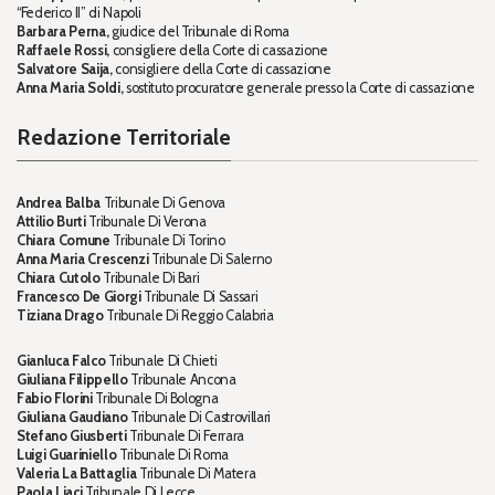
“Federico II” di Napoli
Barbara Perna,
giudice del Tribunale di Roma
Raffaele Rossi,
consigliere della Corte di cassazione
Salvatore Saija,
consigliere della Corte di cassazione
Anna Maria Soldi,
sostituto procuratore generale presso la Corte di cassazione
Redazione Territoriale
Andrea Balba
Tribunale Di Genova
Attilio Burti
Tribunale Di Verona
Chiara Comune
Tribunale Di Torino
Anna Maria Crescenzi
Tribunale Di Salerno
Chiara Cutolo
Tribunale Di Bari
Francesco De Giorgi
Tribunale Di Sassari
Tiziana Drago
Tribunale Di Reggio Calabria
Gianluca Falco
Tribunale Di Chieti
Giuliana Filippello
Tribunale Ancona
Fabio Florini
Tribunale Di Bologna
Giuliana Gaudiano
Tribunale Di Castrovillari
Stefano Giusberti
Tribunale Di Ferrara
Luigi Guariniello
Tribunale Di Roma
Valeria La Battaglia
Tribunale Di Matera
Paola Liaci
Tribunale Di Lecce