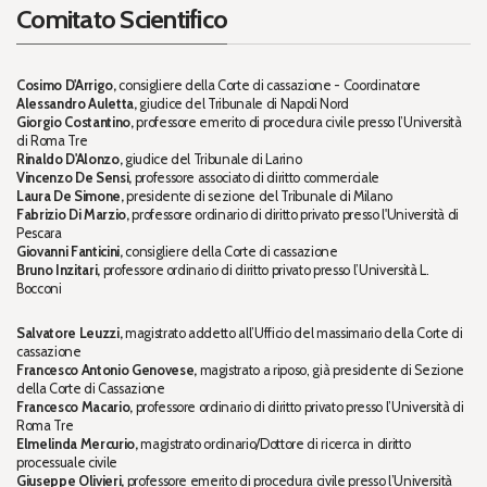
Comitato Scientifico
Cosimo D'Arrigo,
consigliere della Corte di cassazione - Coordinatore
Alessandro Auletta,
giudice del Tribunale di Napoli Nord
Giorgio Costantino,
professore emerito di procedura civile presso l’Università
di Roma Tre
Rinaldo D'Alonzo,
giudice del Tribunale di Larino
Vincenzo De Sensi,
professore associato di diritto commerciale
Laura De Simone,
presidente di sezione del Tribunale di Milano
Fabrizio Di Marzio,
professore ordinario di diritto privato presso l'Università di
Pescara
Giovanni Fanticini,
consigliere della Corte di cassazione
Bruno Inzitari,
professore ordinario di diritto privato presso l’Università L.
Bocconi
Salvatore Leuzzi,
magistrato addetto all’Ufficio del massimario della Corte di
cassazione
Francesco Antonio Genovese,
magistrato a riposo, già presidente di Sezione
della Corte di Cassazione
Francesco Macario,
professore ordinario di diritto privato presso l’Università di
Roma Tre
Elmelinda Mercurio,
magistrato ordinario/Dottore di ricerca in diritto
processuale civile
Giuseppe Olivieri,
professore emerito di procedura civile presso l’Università