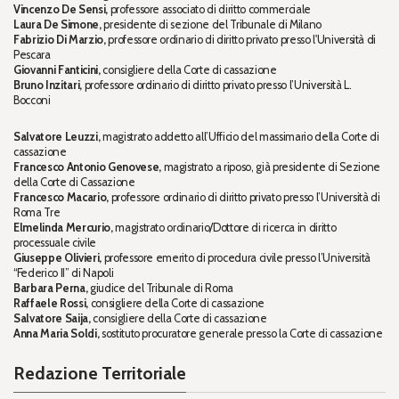
Vincenzo De Sensi,
professore associato di diritto commerciale
Laura De Simone,
presidente di sezione del Tribunale di Milano
Fabrizio Di Marzio,
professore ordinario di diritto privato presso l'Università di
Pescara
Giovanni Fanticini,
consigliere della Corte di cassazione
Bruno Inzitari,
professore ordinario di diritto privato presso l’Università L.
Bocconi
Salvatore Leuzzi,
magistrato addetto all’Ufficio del massimario della Corte di
cassazione
Francesco Antonio Genovese,
magistrato a riposo, già presidente di Sezione
della Corte di Cassazione
Francesco Macario,
professore ordinario di diritto privato presso l’Università di
Roma Tre
Elmelinda Mercurio,
magistrato ordinario/Dottore di ricerca in diritto
processuale civile
Giuseppe Olivieri,
professore emerito di procedura civile presso l’Università
“Federico II” di Napoli
Barbara Perna,
giudice del Tribunale di Roma
Raffaele Rossi,
consigliere della Corte di cassazione
Salvatore Saija,
consigliere della Corte di cassazione
Anna Maria Soldi,
sostituto procuratore generale presso la Corte di cassazione
Redazione Territoriale