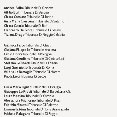
Andrea Balba
Tribunale Di Genova
Attilio Burti
Tribunale Di Verona
Chiara Comune
Tribunale Di Torino
Anna Maria Crescenzi
Tribunale Di Salerno
Chiara Cutolo
Tribunale Di Bari
Francesco De Giorgi
Tribunale Di Sassari
Tiziana Drago
Tribunale Di Reggio Calabria
Gianluca Falco
Tribunale Di Chieti
Giuliana Filippello
Tribunale Ancona
Fabio Florini
Tribunale Di Bologna
Giuliana Gaudiano
Tribunale Di Castrovillari
Stefano Giusberti
Tribunale Di Ferrara
Luigi Guariniello
Tribunale Di Roma
Valeria La Battaglia
Tribunale Di Matera
Paola Liaci
Tribunale Di Lecce
Giulia Maria Lignani
Tribunale Di Perugia
Giuseppe Lo Presti
Tribunale Di Barcellona P.G.
Laura Messina
Tribunale Di Catania
Alessandra Migliorino
Tribunale Di Pisa
Fabrizio Minutoli
Tribunale Di Palermo
Emanuela Musi
Tribunale Di Torre Annunziata
Michele Palagano
Tribunale Di Foggia