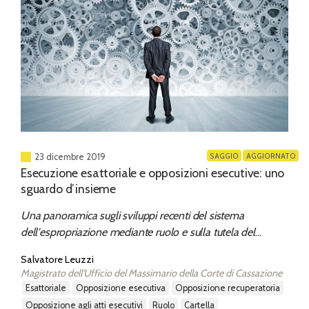
SAGGIO
AGGIORNATO
23 dicembre 2019
Esecuzione esattoriale e opposizioni esecutive: uno
sguardo d’insieme
Una panoramica sugli sviluppi recenti del sistema
dell'espropriazione mediante ruolo e sulla tutela del
contribuente. L'evoluzione di un sistema che cerca un nuovo
Salvatore Leuzzi
assetto alla luce dei più recenti sviluppi della giurisprudenza
Magistrato dell'Ufficio del Massimario della Corte di Cassazione
costituzionale e di legittimità
esattoriale
opposizione esecutiva
opposizione recuperatoria
opposizione agli atti esecutivi
ruolo
cartella