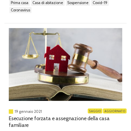
prima casa
casa di abitazione
sospensione
covid-19
anche il Tribunale di Rovigo ha rimesso alla Consulta...
coronavirus
SAGGIO
AGGIORNATO
19 gennaio 2021
Esecuzione forzata e assegnazione della casa
familiare