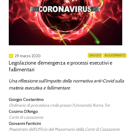
SAGGIO
AGGIORNATO
29 marzo 2020
Legislazione d’emergenza e processi esecutivi e
fallimentari
Una riflessione sull'impatto della normativa anti-Covid sulla
materia esecutiva e fallimentare
Giorgio Costantino
Ordinario di procedura civile presso l'Università Roma Tre
Cosimo D'Arrigo
Corte di cassazione
Giovanni Fanticini
Magistrato dell'Ufficio del Massimario della Corte di Cassazione