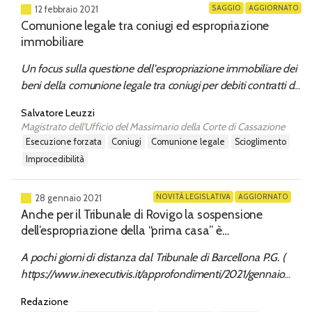
SAGGIO
AGGIORNATO
12 febbraio 2021
Comunione legale tra coniugi ed espropriazione
immobiliare
Un focus sulla questione dell'espropriazione immobiliare dei
beni della comunione legale tra coniugi per debiti contratti da
uno solo di essi. Il consolidamento e le implicazioni del
Salvatore Leuzzi
nuovo corso giurisprudenziale. Le criticità degli orientamenti
Magistrato dell'Ufficio del Massimario della Corte di Cassazione
di segno contrario. I riflessi operativi.
esecuzione forzata
coniugi
comunione legale
scioglimento
improcedibilità
NOVITÀ LEGISLATIVA
AGGIORNATO
28 gennaio 2021
Anche per il Tribunale di Rovigo la sospensione
dell’espropriazione della “prima casa” è
costituzionalmente illegittima
A pochi giorni di distanza dal Tribunale di Barcellona P.G. (
https://www.inexecutivis.it/approfondimenti/2021/gennaio/sosp
dellespropriazione-della-prima-casa-per-il-tribunale-di-
Redazione
barcellona-p.g.-e-costituzionalmente-illegittima-~2/ )