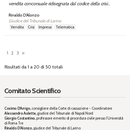
vendita concorsuale ridisegnata dal codice della crisi
d'impresa e dell'insolvenza: implicazioni della parziale
Rinaldo D'Alonzo
trasposizione delle norme del codice di procedura civile, tra
Giudice del Tribunale di Larino
irrigidimento e razionalizzazione degli schemi
vendita
crisi
impresa
telematica
1
2
3
»
Risultati da 1 a 20 di 50 totali
Comitato Scientifico
Cosimo D'Arrigo,
consigliere della Corte di cassazione - Coordinatore
Alessandro Auletta,
giudice del Tribunale di Napoli Nord
Giorgio Costantino,
professore emerito di procedura civile presso l’Università
di Roma Tre
Rinaldo D'Alonzo,
giudice del Tribunale di Larino