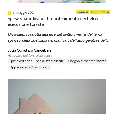
SAGGIO
AGGIORNATO
31 maggio 2021
Spese straordinarie di mantenimento dei figli ed
esecuzione forzata
Un'analisi, condotta alla luce del diritto vivente, del tema
spinoso della ripetibilità nei confronti dell'altro genitore delle
spese c.d. "straordinarie" sostenute dal collocatario o
Lucia Conigliaro Cancelliere
affidatario esclusivo del figlio minore. L'allargamento dei limiti
Avvocato del foro di Siracusa
di utilizzabilità a tal fine del titolo esecutivo originario
spese ordinarie
spese straordinarie
assegno di mantenimento
nell'evoluzione recente della giurisprudenza di legittimità.
opposizione all'esecuzione