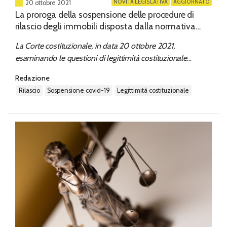
NOVITÀ LEGISLATIVA
AGGIORNATO
20 ottobre 2021
La proroga della sospensione delle procedure di
rilascio degli immobili disposta dalla normativa
anti-Covid non è incostituzionale
La Corte costituzionale, in data 20 ottobre 2021,
esaminando le questioni di legittimità costituzionale
sollevate dai Tribunali, di Trieste e di Savona in relazione
Redazione
alle norme che hanno prorogato, in alcuni casi, la
rilascio
sospensione covid-19
legittimità costituzionale
sospensione dei provvedimenti di rilascio di immobili
disposta a causa...