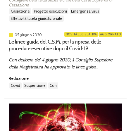
Cassazione
cassazione
progetto esecuzioni
emergenza virus
effettività tutela giurisdizionale
NOVITÀ LEGISLATIVA
AGGIORNATO
05 giugno 2020
Le linee guida del C.S.M. per la ripresa delle
procedure esecutive dopo il Covid-19
Con delibera del 4 giugno 2020, il Consiglio Superiore
della Magistratura ha approvato le linee guisa
sull’organizzazione del settore delle procedure esecutive e
Redazione
concorsuali nella “fase 2” dell’emergenza COVID-19.
covid
sospensione
csm
L’intervento, che si colloca nell’ambito delle “buone prassi”
promosse dal C.S.M....