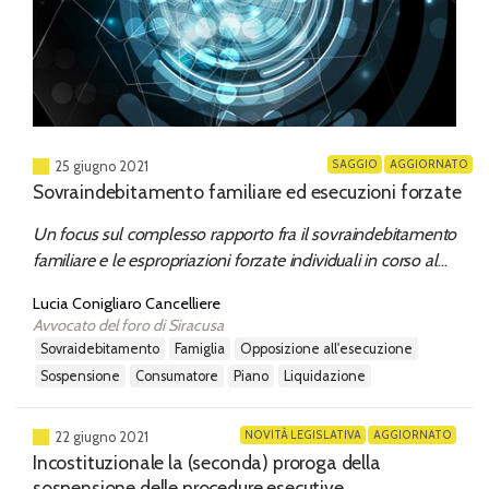
SAGGIO
AGGIORNATO
25 giugno 2021
Sovraindebitamento familiare ed esecuzioni forzate
Un focus sul complesso rapporto fra il sovraindebitamento
familiare e le espropriazioni forzate individuali in corso al
momento dell'apertura della procedura concorsuale o
Lucia Conigliaro Cancelliere
suscettibili in quella fase d'essere intraprese
Avvocato del foro di Siracusa
sovraidebitamento
famiglia
opposizione all'esecuzione
sospensione
consumatore
piano
liquidazione
NOVITÀ LEGISLATIVA
AGGIORNATO
22 giugno 2021
Incostituzionale la (seconda) proroga della
sospensione delle procedure esecutive