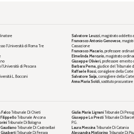
dinatore
Salvatore Leuzzi,
magistrato addetto a
Francesco Antonio Genovese,
magistr
sso l’Università di Roma Tre
Cassazione
Francesco Macario,
professore ordinario
e
Elmelinda Mercurio,
magistrato ordinari
ano
Giuseppe Olivieri,
professore emerito di
o l'Università di Pescara
Barbara Perna,
giudice del Tribunale 
Raffaele Rossi,
consigliere della Corte
iversità L. Bocconi
Salvatore Saija,
consigliere della Cort
Anna Maria Soldi,
sostituto procuratore
 Falco
Tribunale Di Chieti
Giulia Maria Lignani
Tribunale Di Perug
 Filippello
Tribunale Ancona
Giuseppe Lo Presti
Tribunale Di Barce
orini
Tribunale Di Bologna
P.G.
a Gaudiano
Tribunale Di Castrovillari
Laura Messina
Tribunale Di Catania
 Giusberti
Tribunale Di Ferrara
Alessandra Migliorino
Tribunale Di Pis