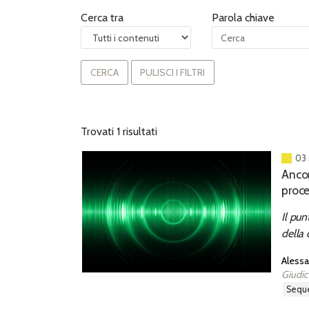
Cerca tra
Parola chiave
CERCA
PULISCI I FILTRI
Trovati 1 risultati
03
Ancor
proce
Il pun
della c
Alessa
Giudic
sequ