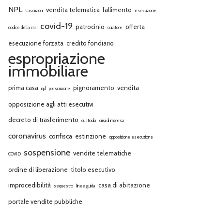
NPL
vendita telematica
fallimento
trascrizioni
esecuzione
covid-19
patrocinio
offerta
codice della crisi
curatore
esecuzione forzata
credito fondiario
espropriazione
immobiliare
prima casa
pignoramento
vendita
npl
prescrizione
opposizione agli atti esecutivi
decreto di trasferimento
custodia
crisi di impresa
coronavirus
confisca
estinzione
opposizione esecuzione
sospensione
vendite telematiche
COVID
ordine di liberazione
titolo esecutivo
improcedibilità
casa di abitazione
sequestro
linee guida
portale vendite pubbliche