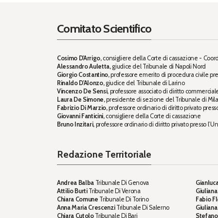
Comitato Scientifico
Cosimo D'Arrigo,
consigliere della Corte di cassazione - Coor
Alessandro Auletta,
giudice del Tribunale di Napoli Nord
Giorgio Costantino,
professore emerito di procedura civile pre
Rinaldo D'Alonzo,
giudice del Tribunale di Larino
Vincenzo De Sensi,
professore associato di diritto commercial
Laura De Simone,
presidente di sezione del Tribunale di Mil
Fabrizio Di Marzio,
professore ordinario di diritto privato press
Giovanni Fanticini,
consigliere della Corte di cassazione
Bruno Inzitari,
professore ordinario di diritto privato presso l’Un
Redazione Territoriale
Andrea Balba
Tribunale Di Genova
Gianluca
Attilio Burti
Tribunale Di Verona
Giuliana
Chiara Comune
Tribunale Di Torino
Fabio Fl
Anna Maria Crescenzi
Tribunale Di Salerno
Giulian
Chiara Cutolo
Tribunale Di Bari
Stefano