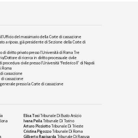
ll’Ufficio del massimario della Corte di cassazione
ato a riposo, già presidente di Sezione della Corte di
 di diritto privato presso l’Università di Roma Tre
o/Dottore di ricerca in diritto processuale civile
 procedura civile presso l’Università “Federico II” di Napoli
di Roma
 di cassazione
e di cassazione
 generale presso la Corte di cassazione
ia
Elisa Tosi
Tribunale Di Busto Arsizio
llona
Ivana Peila
Tribunale Di Torino
Arturo Picciotto
Tribunale Di Trieste
Cristina Pigozzo
Tribunale Di Roma
a
Gilberto Rapisarda
Tribunale Di Ragusa