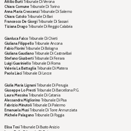
Attilio Burti
Tribunale Di Verona
Chiara Comune
Tribunale Di Torino
Anna Maria Crescenzi
Tribunale Di Salerno
Chiara Cutolo
Tribunale Di Bari
Francesco De Giorgi
Tribunale Di Sassari
Tiziana Drago
Tribunale Di Reggio Calabria
Gianluca Falco
Tribunale Di Chieti
Giuliana Filippello
Tribunale Ancona
Fabio Florini
Tribunale Di Bologna
Giuliana Gaudiano
Tribunale Di Castrovillari
Stefano Giusberti
Tribunale Di Ferrara
Luigi Guariniello
Tribunale Di Roma
Valeria La Battaglia
Tribunale Di Matera
Paola Liaci
Tribunale Di Lecce
Giulia Maria Lignani
Tribunale Di Perugia
Giuseppe Lo Presti
Tribunale Di Barcellona P.G.
Laura Messina
Tribunale Di Catania
Alessandra Migliorino
Tribunale Di Pisa
Fabrizio Minutoli
Tribunale Di Palermo
Emanuela Musi
Tribunale Di Torre Annunziata
Michele Palagano
Tribunale Di Foggia
Elisa Tosi
Tribunale Di Busto Arsizio