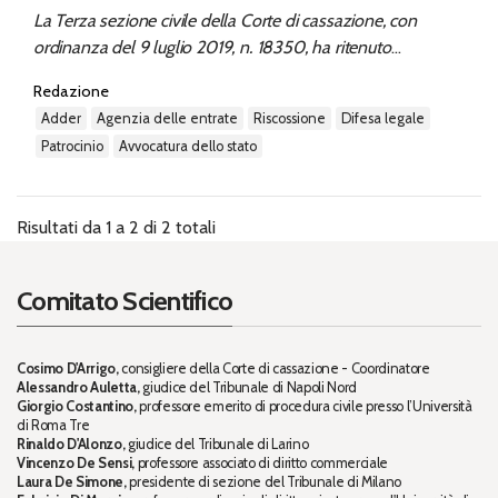
La Terza sezione civile della Corte di cassazione, con
ordinanza del 9 luglio 2019, n. 18350, ha ritenuto
costituisca questione di massima di particolare importanza
Redazione
il problema della rappresentanza processuale dell’Agenzia
adder
agenzia delle entrate
riscossione
difesa legale
delle Entrate Riscossione in opposizione esattoriale. In
patrocinio
avvocatura dello stato
particolare,...
Risultati da 1 a 2 di 2 totali
Comitato Scientifico
Cosimo D'Arrigo,
consigliere della Corte di cassazione - Coordinatore
Alessandro Auletta,
giudice del Tribunale di Napoli Nord
Giorgio Costantino,
professore emerito di procedura civile presso l’Università
di Roma Tre
Rinaldo D'Alonzo,
giudice del Tribunale di Larino
Vincenzo De Sensi,
professore associato di diritto commerciale
Laura De Simone,
presidente di sezione del Tribunale di Milano