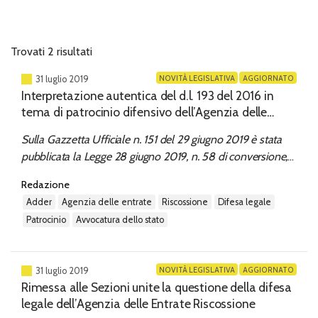
Trovati 2 risultati
NOVITÀ LEGISLATIVA
AGGIORNATO
31 luglio 2019
Interpretazione autentica del d.l. 193 del 2016 in
tema di patrocinio difensivo dell’Agenzia delle
Entrate Riscossione
Sulla Gazzetta Ufficiale n. 151 del 29 giugno 2019 è stata
pubblicata la Legge 28 giugno 2019, n. 58 di conversione,
con modificazioni, del Decreto-legge 30 aprile 2019, n. 34,
Redazione
recante le “Misure urgenti di crescita economica e per la
adder
agenzia delle entrate
riscossione
difesa legale
risoluzione di specifiche situazioni di crisi” che, ai sensi...
patrocinio
avvocatura dello stato
NOVITÀ LEGISLATIVA
AGGIORNATO
31 luglio 2019
Rimessa alle Sezioni unite la questione della difesa
legale dell’Agenzia delle Entrate Riscossione