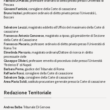
Fabrizio Di Marzio,
professore ordinario di diritto privato presso l'Università di
Pescara
Giovanni Fanticini,
consigliere della Corte di cassazione
Bruno Inzitari,
professore ordinario di diritto privato presso l’Università L.
Bocconi
Salvatore Leuzzi,
magistrato addetto all’Ufficio del massimario della Corte di
cassazione
Francesco Antonio Genovese,
magistrato a riposo, già presidente di Sezione
della Corte di Cassazione
Francesco Macario,
professore ordinario di diritto privato presso l’Università di
Roma Tre
Elmelinda Mercurio,
magistrato ordinario/Dottore di ricerca in diritto
processuale civile
Giuseppe Olivieri,
professore emerito di procedura civile presso l’Università
“Federico II” di Napoli
Barbara Perna,
giudice del Tribunale di Roma
Raffaele Rossi,
consigliere della Corte di cassazione
Salvatore Saija,
consigliere della Corte di cassazione
Anna Maria Soldi,
sostituto procuratore generale presso la Corte di cassazione
Redazione Territoriale
Andrea Balba
Tribunale Di Genova