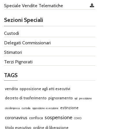
Speciale Vendite Telematiche
Sezioni Speciali
Custodi
Delegati Commissionari
Stimatori
Terzi Pignorati
TAGS
vendita
opposizione agli atti esecutivi
decreto di trasferimento
pignoramento
npl
prescrizione
estinzione
crisi di impresa
custodia
opposizione esecuzione
sospensione
coronavirus
confisca
COVID
titolo esecutivo
ordine di liberazione