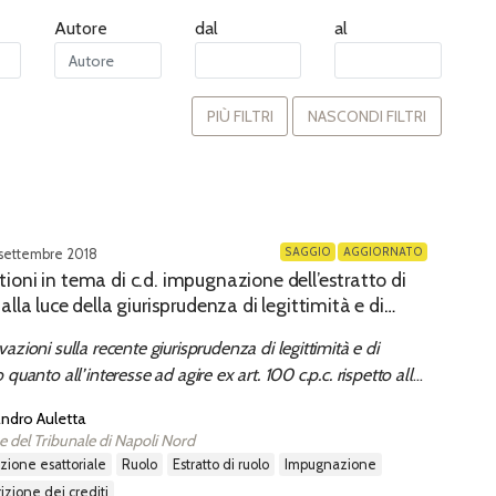
Autore
dal
al
PIÙ FILTRI
NASCONDI FILTRI
SAGGIO
AGGIORNATO
settembre 2018
ioni in tema di c.d. impugnazione dell’estratto di
 alla luce della giurisprudenza di legittimità e di
to
azioni sulla recente giurisprudenza di legittimità e di
 quanto all’interesse ad agire ex art. 100 c.p.c. rispetto alla
mpugnazione dell’estratto di ruolo
ndro Auletta
e del Tribunale di Napoli Nord
uzione esattoriale
ruolo
estratto di ruolo
impugnazione
rizione dei crediti