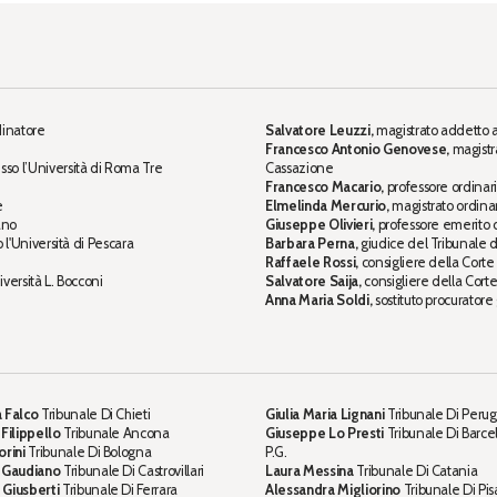
dinatore
Salvatore Leuzzi,
magistrato addetto a
Francesco Antonio Genovese,
magistr
sso l’Università di Roma Tre
Cassazione
Francesco Macario,
professore ordinario
e
Elmelinda Mercurio,
magistrato ordinari
ano
Giuseppe Olivieri,
professore emerito di
o l'Università di Pescara
Barbara Perna,
giudice del Tribunale 
Raffaele Rossi,
consigliere della Corte
iversità L. Bocconi
Salvatore Saija,
consigliere della Cort
Anna Maria Soldi,
sostituto procuratore
 Falco
Tribunale Di Chieti
Giulia Maria Lignani
Tribunale Di Perug
 Filippello
Tribunale Ancona
Giuseppe Lo Presti
Tribunale Di Barce
orini
Tribunale Di Bologna
P.G.
a Gaudiano
Tribunale Di Castrovillari
Laura Messina
Tribunale Di Catania
 Giusberti
Tribunale Di Ferrara
Alessandra Migliorino
Tribunale Di Pis