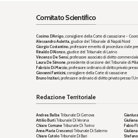
Comitato Scientifico
Cosimo D'Arrigo,
consigliere della Corte di cassazione - Coor
Alessandro Auletta,
giudice del Tribunale di Napoli Nord
Giorgio Costantino,
professore emerito di procedura civile pre
Rinaldo D'Alonzo,
giudice del Tribunale di Larino
Vincenzo De Sensi,
professore associato di diritto commercial
Laura De Simone,
presidente di sezione del Tribunale di Mil
Fabrizio Di Marzio,
professore ordinario di diritto privato press
Giovanni Fanticini,
consigliere della Corte di cassazione
Bruno Inzitari,
professore ordinario di diritto privato presso l’Un
Redazione Territoriale
Andrea Balba
Tribunale Di Genova
Gianluca
Attilio Burti
Tribunale Di Verona
Giuliana
Chiara Comune
Tribunale Di Torino
Fabio Fl
Anna Maria Crescenzi
Tribunale Di Salerno
Giulian
Chiara Cutolo
Tribunale Di Bari
Stefano