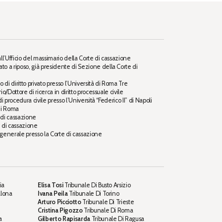
ll’Ufficio del massimario della Corte di cassazione
ato a riposo, già presidente di Sezione della Corte di
 di diritto privato presso l’Università di Roma Tre
o/Dottore di ricerca in diritto processuale civile
 procedura civile presso l’Università “Federico II” di Napoli
di Roma
 di cassazione
e di cassazione
 generale presso la Corte di cassazione
ia
Elisa Tosi
Tribunale Di Busto Arsizio
llona
Ivana Peila
Tribunale Di Torino
Arturo Picciotto
Tribunale Di Trieste
Cristina Pigozzo
Tribunale Di Roma
a
Gilberto Rapisarda
Tribunale Di Ragusa