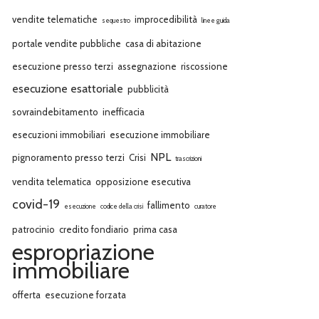
vendite telematiche
improcedibilità
sequestro
linee guida
portale vendite pubbliche
casa di abitazione
esecuzione presso terzi
assegnazione
riscossione
esecuzione esattoriale
pubblicità
sovraindebitamento
inefficacia
esecuzioni immobiliari
esecuzione immobiliare
NPL
pignoramento presso terzi
Crisi
trascrizioni
vendita telematica
opposizione esecutiva
covid-19
fallimento
esecuzione
codice della crisi
curatore
patrocinio
credito fondiario
prima casa
espropriazione
immobiliare
offerta
esecuzione forzata