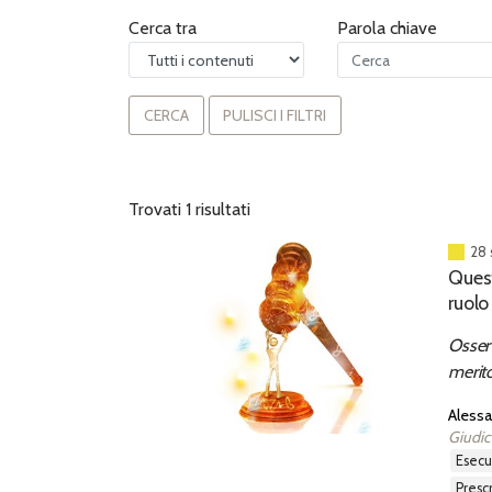
Cerca tra
Parola chiave
CERCA
PULISCI I FILTRI
Trovati 1 risultati
28 
Quest
ruolo
meri
Osserv
merito
c.d. i
Alessa
Giudic
esec
presc