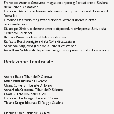
Francesco Antonio Genovese,
magistrato a riposo, già presidente di Sezione
della Corte di Cassazione
Francesco Macario,
professore ordinario di diritto privato presso l’Università di
Roma Tre
Elmelinda Mercurio,
magistrato ordinario/Dottore di ricerca in diritto
processuale civile
Giuseppe Olivieri,
professore emerito di procedura civile presso l’Università
“Federico II” di Napoli
Barbara Perna,
giudice del Tribunale di Roma
Raffaele Rossi,
consigliere della Corte di cassazione
Salvatore Saija,
consigliere della Corte di cassazione
Anna Maria Soldi,
sostituto procuratore generale presso la Corte di cassazione
Redazione Territoriale
Andrea Balba
Tribunale Di Genova
Attilio Burti
Tribunale Di Verona
Chiara Comune
Tribunale Di Torino
Anna Maria Crescenzi
Tribunale Di Salerno
Chiara Cutolo
Tribunale Di Bari
Francesco De Giorgi
Tribunale Di Sassari
Tiziana Drago
Tribunale Di Reggio Calabria
Gianluca Falco
Tribunale Di Chieti