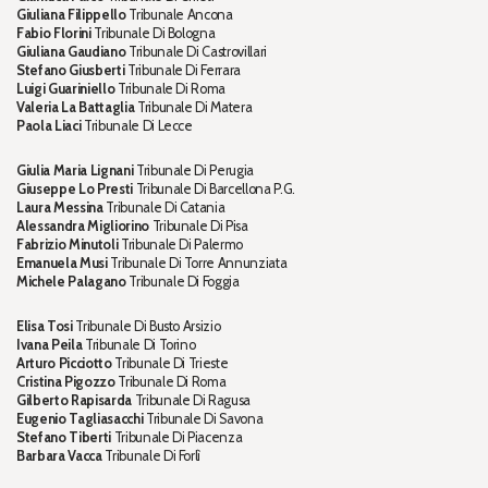
Giuliana Filippello
Tribunale Ancona
Fabio Florini
Tribunale Di Bologna
Giuliana Gaudiano
Tribunale Di Castrovillari
Stefano Giusberti
Tribunale Di Ferrara
Luigi Guariniello
Tribunale Di Roma
Valeria La Battaglia
Tribunale Di Matera
Paola Liaci
Tribunale Di Lecce
Giulia Maria Lignani
Tribunale Di Perugia
Giuseppe Lo Presti
Tribunale Di Barcellona P.G.
Laura Messina
Tribunale Di Catania
Alessandra Migliorino
Tribunale Di Pisa
Fabrizio Minutoli
Tribunale Di Palermo
Emanuela Musi
Tribunale Di Torre Annunziata
Michele Palagano
Tribunale Di Foggia
Elisa Tosi
Tribunale Di Busto Arsizio
Ivana Peila
Tribunale Di Torino
Arturo Picciotto
Tribunale Di Trieste
Cristina Pigozzo
Tribunale Di Roma
Gilberto Rapisarda
Tribunale Di Ragusa
Eugenio Tagliasacchi
Tribunale Di Savona
Stefano Tiberti
Tribunale Di Piacenza
Barbara Vacca
Tribunale Di Forlì