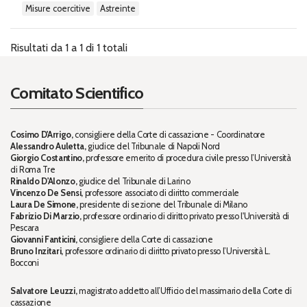
misure coercitive
astreinte
Risultati da 1 a 1 di 1 totali
Comitato Scientifico
Cosimo D'Arrigo,
consigliere della Corte di cassazione - Coordinatore
Alessandro Auletta,
giudice del Tribunale di Napoli Nord
Giorgio Costantino,
professore emerito di procedura civile presso l’Università
di Roma Tre
Rinaldo D'Alonzo,
giudice del Tribunale di Larino
Vincenzo De Sensi,
professore associato di diritto commerciale
Laura De Simone,
presidente di sezione del Tribunale di Milano
Fabrizio Di Marzio,
professore ordinario di diritto privato presso l'Università di
Pescara
Giovanni Fanticini,
consigliere della Corte di cassazione
Bruno Inzitari,
professore ordinario di diritto privato presso l’Università L.
Bocconi
Salvatore Leuzzi,
magistrato addetto all’Ufficio del massimario della Corte di
cassazione